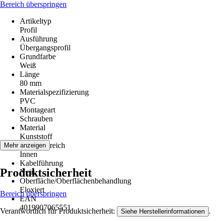
Bereich überspringen
Artikeltyp
Profil
Ausführung
Übergangsprofil
Grundfarbe
Weiß
Länge
80 mm
Materialspezifizierung
PVC
Montageart
Schrauben
Material
Kunststoff
Einsatzbereich
Mehr anzeigen
Innen
Kabelführung
Produktsicherheit
Nein
Oberfläche/Oberflächenbehandlung
Eloxiert
Bereich überspringen
EAN
4019907065551
Verantwortlich für Produktsicherheit:
.
Siehe Herstellerinformationen