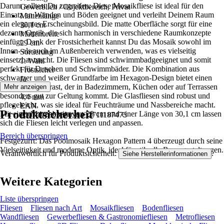
Darum solltest Du zugreifen: Diese Mosaikfliese ist ideal für den
Gewerblich / Objektbereich, Privat
Einsatz an Wänden und Böden geeignet und verleiht Deinem Raum
Mattenlänge
ein elegantes Erscheinungsbild. Die matte Oberfläche sorgt für eine
30,1 cm
dezente Optik, die sich harmonisch in verschiedene Raumkonzepte
Mattenbreite
einfügt. Dank der Frostsicherheit kannst Du das Mosaik sowohl im
29 cm
Innen- als auch im Außenbereich verwenden, was es vielseitig
Sortierung
einsetzbar macht. Die Fliesen sind schwimmbadgeeignet und somit
1. Wahl
perfekt für Duschen und Schwimmbäder. Die Kombination aus
Frostsicher
schwarzer und weißer Grundfarbe im Hexagon-Design bietet einen
Ja
modernen Kontrast, der in Badezimmern, Küchen oder auf Terrassen
Mehr anzeigen
Stärke
besonders gut zur Geltung kommt. Die Glasfliesen sind robust und
4,4 mm
pflegeleicht, was sie ideal für Feuchträume und Nassbereiche macht.
EAN
Produktsicherheit
Mit einer Mattenbreite von 29 cm und einer Länge von 30,1 cm lassen
2007007853880, 8432711187473
sich die Fliesen leicht verlegen und anpassen.
Bereich überspringen
Festgezurrt: Das Poolmosaik Hexagon Pattern 4 überzeugt durch seine
Vielseitigkeit und moderne Optik, ideal für stilvolle Raumgestaltungen.
Verantwortlich für Produktsicherheit:
.
Siehe Herstellerinformationen
Weitere Kategorien
Liste überspringen
Fliesen
Fliesen nach Art
Mosaikfliesen
Bodenfliesen
Wandfliesen
Gewerbefliesen & Gastronomiefliesen
Metrofliesen