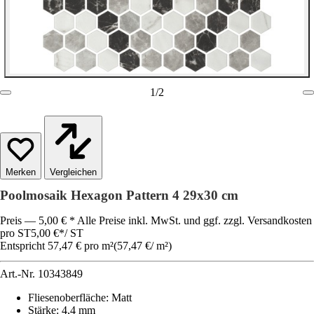
1
/
2
Vergleichen
Poolmosaik Hexagon Pattern 4 29x30 cm
Preis — 5,00 € * Alle Preise inkl. MwSt. und ggf. zzgl. Versandkosten
pro ST
5,00 €
*
/
ST
Entspricht 57,47 € pro m²
(
57,47 €
/
m²
)
Art.-Nr.
10343849
Fliesenoberfläche
:
Matt
Stärke
:
4,4 mm