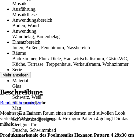
Mosaik
Ausführung
Mosaikfliese
Anwendungsbereich
Boden, Wand
Anwendung
Wandbelag, Bodenbelag
Einsatzbereich
Innen, Außen, Feuchtraum, Nassbereich
Räume
Badezimmer, Flur / Diele, Hauswirtschaftsraum, Gäste-WC,
Küche, Terrasse, Treppenhaus, Verkaufsraum, Wohnzimmer
Serie
Hexagon
Mehr anzeigen
Material
Glas
Beschreibung
Grundfarbe
Schwarz, Weiß
Bereich überspringen
Fliesenoberfläche
Matt
Möchtest Du Deinem Raum einen modernen und stilvollen Look
Eigenschaft
verleihen? Mit dem Poolmosaik Hexagon Pattern 4 gelingt Dir das
Schwimmbadgeeignet
mühelos.
Geeignet für
Dusche, Schwimmbad
Produktmerkmale des Poolmosaiks Hexagon Pattern 4 29x30 cm
Nutzung