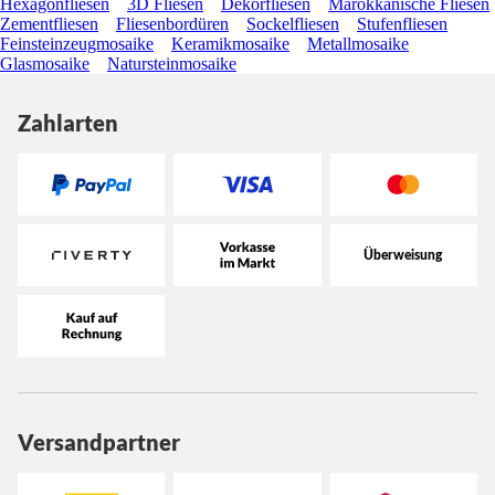
Hexagonfliesen
3D Fliesen
Dekorfliesen
Marokkanische Fliesen
Zementfliesen
Fliesenbordüren
Sockelfliesen
Stufenfliesen
Feinsteinzeugmosaike
Keramikmosaike
Metallmosaike
Glasmosaike
Natursteinmosaike
Zahlarten
Versandpartner