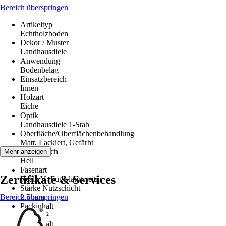
Bereich überspringen
Artikeltyp
Echtholzboden
Dekor / Muster
Landhausdiele
Anwendung
Bodenbelag
Einsatzbereich
Innen
Holzart
Eiche
Optik
Landhausdiele 1-Stab
Oberfläche/Oberflächenbehandlung
Matt, Lackiert, Gefärbt
Farbbereich
Mehr anzeigen
Hell
Fasenart
Zertifikate & Services
Reale V- Fuge längsseitig
Stärke Nutzschicht
Bereich überspringen
2,5 mm
Packinhalt
2,260 m²
Packinhalt