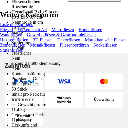
Fliesenscherben
Rotscherbig
Herstellmaß BxLxS in cm
Weitere Kategorien
10 x 20 x 0.7 cm
Nenngröße in cm
Liste überspringen
10 x 20
Fliesen
Fliesen nach Art
Metrofliesen
Bodenfliesen
Stärke
Wandfliesen
Gewerbefliesen & Gastronomiefliesen
0,7 cm
Hexagonfliesen
3D Fliesen
Dekorfliesen
Marokkanische Fliesen
Sortierung
Zementfliesen
Mosaikfliesen
Fliesenbordüren
Sockelfliesen
1. Wahl
Stufenfliesen
Frostsicher
Nein
Eignung Fußbodenheizung
Zahlarten
Nein
Kantenausführung
Presskante, Gefast
Inhalt pro Pack
50 Stück
Inhalt pro Pack für
1 m²
ca. Gewicht pro m²
11,4 kg
Gewicht pro Pack
11,4 kg
Herkunftsland