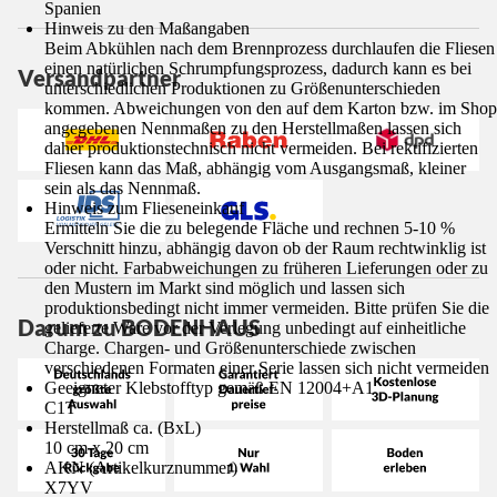
Spanien
Hinweis zu den Maßangaben
Beim Abkühlen nach dem Brennprozess durchlaufen die Fliesen
einen natürlichen Schrumpfungsprozess, dadurch kann es bei
Versandpartner
unterschiedlichen Produktionen zu Größenunterschieden
kommen. Abweichungen von den auf dem Karton bzw. im Shop
angegebenen Nennmaßen zu den Herstellmaßen lassen sich
daher produktionstechnisch nicht vermeiden. Bei rektifizierten
Fliesen kann das Maß, abhängig vom Ausgangsmaß, kleiner
sein als das Nennmaß.
Hinweis zum Flieseneinkauf
Ermitteln Sie die zu belegende Fläche und rechnen 5-10 %
Verschnitt hinzu, abhängig davon ob der Raum rechtwinklig ist
oder nicht. Farbabweichungen zu früheren Lieferungen oder zu
den Mustern im Markt sind möglich und lassen sich
produktionsbedingt nicht immer vermeiden. Bitte prüfen Sie die
Darum zu BODENHAUS
gelieferte Ware vor der Verlegung unbedingt auf einheitliche
Charge. Chargen- und Größenunterschiede zwischen
verschiedenen Formaten einer Serie lassen sich nicht vermeiden
Geeigneter Klebstofftyp gemäß EN 12004+A1
C1T
Herstellmaß ca. (BxL)
10 cm x 20 cm
AKN (Artikelkurznummer)
X7YV