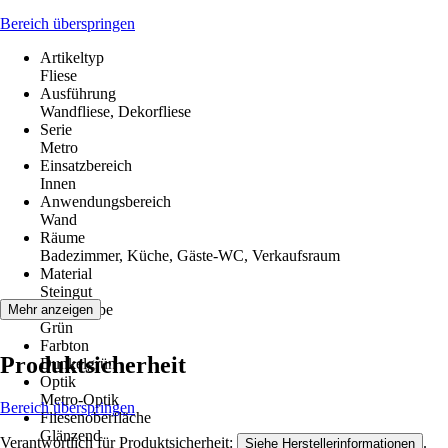
Bereich überspringen
Artikeltyp
Fliese
Ausführung
Wandfliese, Dekorfliese
Serie
Metro
Einsatzbereich
Innen
Anwendungsbereich
Wand
Räume
Badezimmer, Küche, Gäste-WC, Verkaufsraum
Material
Steingut
Grundfarbe
Mehr anzeigen
Grün
Farbton
Produktsicherheit
Dunkelgrün
Optik
Metro-Optik
Bereich überspringen
Fliesenoberfläche
Glänzend
Verantwortlich für Produktsicherheit:
.
Siehe Herstellerinformationen