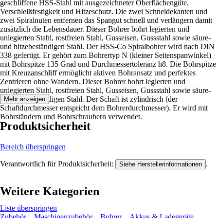
geschliffene HSS-Stahl mit ausgezeichneter Oberflächengüte,
Verschleißfestigkeit und Hitzeschutz. Die zwei Schneidekanten und
zwei Spiralnuten entfernen das Spangut schnell und verlängern damit
zusätzlich die Lebensdauer. Dieser Bohrer bohrt legierten und
unlegierten Stahl, rostfreien Stahl, Gusseisen, Gussstahl sowie säure-
und hitzebeständigen Stahl. Der HSS-Co Spiralbohrer wird nach DIN
338 gefertigt. Er gehört zum Bohrertyp N (kleiner Seitenspanwinkel)
mit Bohrspitze 135 Grad und Durchmessertoleranz h8. Die Bohrspitze
mit Kreuzanschliff ermöglicht aktiven Bohransatz und perfektes
Zentrieren ohne Wandern. Dieser Bohrer bohrt legierten und
unlegierten Stahl, rostfreien Stahl, Gusseisen, Gussstahl sowie säure-
und hitzebeständigen Stahl. Der Schaft ist zylindrisch (der
Mehr anzeigen
Schaftdurchmesser entspricht dem Bohrerdurchmesser). Er wird mit
Bohrständern und Bohrschraubern verwendet.
Produktsicherheit
Bereich überspringen
Verantwortlich für Produktsicherheit:
.
Siehe Herstellerinformationen
Weitere Kategorien
Liste überspringen
Zubehör
Maschinenzubehör
Bohrer
Akkus & Ladegeräte