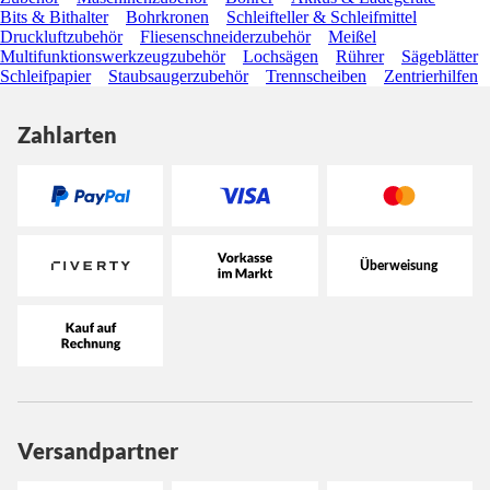
Bits & Bithalter
Bohrkronen
Schleifteller & Schleifmittel
Druckluftzubehör
Fliesenschneiderzubehör
Meißel
Multifunktionswerkzeugzubehör
Lochsägen
Rührer
Sägeblätter
Schleifpapier
Staubsaugerzubehör
Trennscheiben
Zentrierhilfen
Zahlarten
Versandpartner