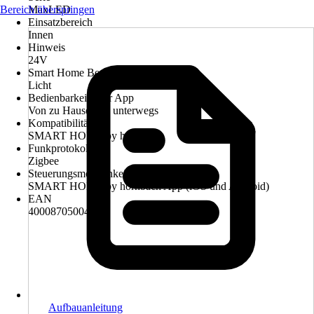
Bereich überspringen
MaxLED
Einsatzbereich
Innen
Hinweis
24V
Smart Home Bereich
Licht
Bedienbarkeit über App
Von zu Hause und unterwegs
Kompatibilität
SMART HOME by hornbach
Funkprotokoll
Zigbee
Steuerungsmöglichkeit
SMART HOME by hornbach App (iOS und Android)
EAN
4000870500453
Aufbauanleitung