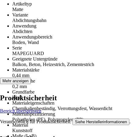
Artikeltyp
Matte
Variante
Abdichtungsbahn
Anwendung
Abdichten
Anwendungsbereich
Boden, Wand
Serie
MAPEGUARD
Geeignete Untergründe
Balkon, Beton, Heizestrich, Zementestrich
Materialstärke
0,44 mm
Mattenhöhe
Mehr anzeigen
0,2 mm
Grundfarbe
Produktsicherheit
Weiß
Materialeigenschaften
Chemikalienbeständig, Verrottungsfest, Wasserdicht
Bereich überspringen
Materialspezifizierung
Polyethylen (PE), Polypropylen (PP)
Verantwortlich für Produktsicherheit:
.
Siehe Herstellerinformationen
Material
Kunststoff
Maße (LxB)