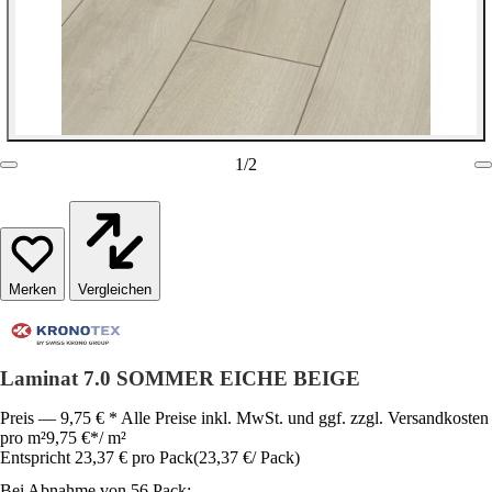
1
/
2
Vergleichen
Laminat 7.0 SOMMER EICHE BEIGE
Preis — 9,75 € * Alle Preise inkl. MwSt. und ggf. zzgl. Versandkosten
pro m²
9,75 €
*
/
m²
Entspricht 23,37 € pro Pack
(
23,37 €
/
Pack
)
Bei Abnahme von 56 Pack: