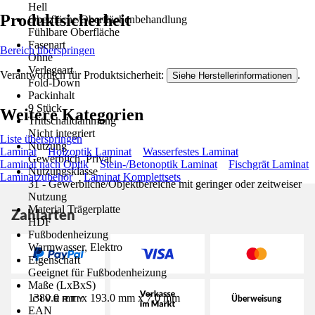
Hell
Produktsicherheit
Oberfläche/Oberflächenbehandlung
Fühlbare Oberfläche
Fasenart
Bereich überspringen
Ohne
Verlegeart
Verantwortlich für Produktsicherheit:
.
Siehe Herstellerinformationen
Fold-Down
Packinhalt
9 Stück
Weitere Kategorien
Trittschalldämmung
Nicht integriert
Liste überspringen
Nutzung
Laminat
Holzoptik Laminat
Wasserfestes Laminat
Gewerblich, Privat
Laminat nach Optik
Stein-/Betonoptik Laminat
Fischgrät Laminat
Nutzungsklasse
Laminatzubehör
Laminat Komplettsets
31 - Gewerbliche/Objektbereiche mit geringer oder zeitweiser
Nutzung
Material Trägerplatte
Zahlarten
HDF
Fußbodenheizung
Warmwasser, Elektro
Eigenschaft
Geeignet für Fußbodenheizung
Maße (LxBxS)
1380.0 mm x 193.0 mm x 7.0 mm
EAN