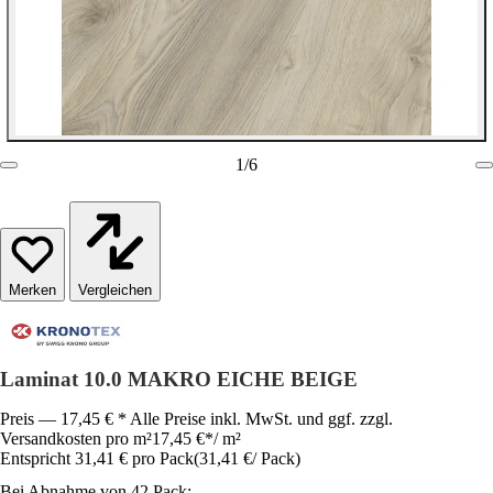
1
/
6
Vergleichen
Laminat 10.0 MAKRO EICHE BEIGE
Preis — 17,45 € * Alle Preise inkl. MwSt. und ggf. zzgl.
Versandkosten pro m²
17,45 €
*
/
m²
Entspricht 31,41 € pro Pack
(
31,41 €
/
Pack
)
Bei Abnahme von 42 Pack: