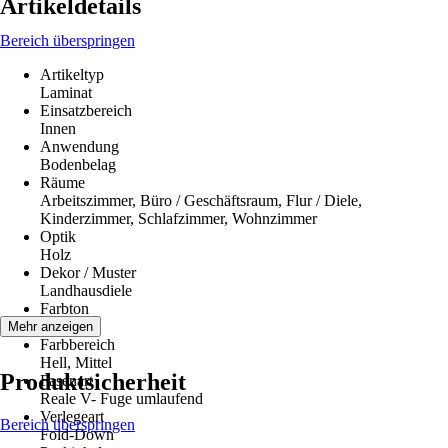
Artikeldetails
Bereich überspringen
Artikeltyp
Laminat
Einsatzbereich
Innen
Anwendung
Bodenbelag
Räume
Arbeitszimmer, Büro / Geschäftsraum, Flur / Diele,
Kinderzimmer, Schlafzimmer, Wohnzimmer
Optik
Holz
Dekor / Muster
Landhausdiele
Farbton
Eiche
Mehr anzeigen
Farbbereich
Hell, Mittel
Produktsicherheit
Fasenart
Reale V- Fuge umlaufend
Verlegeart
Bereich überspringen
Fold-Down