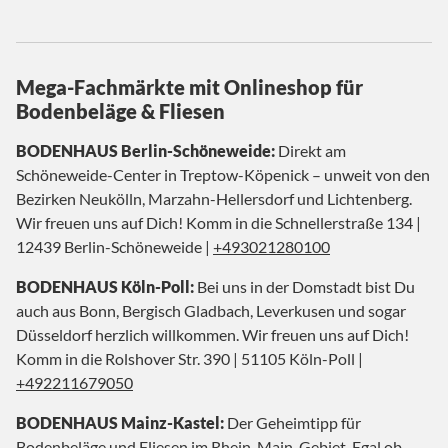
Mega-Fachmärkte mit Onlineshop für
Bodenbeläge & Fliesen
BODENHAUS Berlin-Schöneweide:
Direkt am
Schöneweide-Center in Treptow-Köpenick – unweit von den
Bezirken Neukölln, Marzahn-Hellersdorf und Lichtenberg.
Wir freuen uns auf Dich! Komm in die Schnellerstraße 134 |
12439 Berlin-Schöneweide |
+493021280100
BODENHAUS Köln-Poll:
Bei uns in der Domstadt bist Du
auch aus Bonn, Bergisch Gladbach, Leverkusen und sogar
Düsseldorf herzlich willkommen. Wir freuen uns auf Dich!
Komm in die Rolshover Str. 390 | 51105 Köln-Poll |
+492211679050
BODENHAUS Mainz-Kastel:
Der Geheimtipp für
Bodenbeläge und Fliesen im Rhein-Main-Gebiet. Egal ob