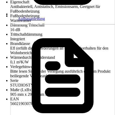
Eigenschaft
Antibakteriell, Antistatisch, Emissionsarm, Geeignet für
Fußbodenheizung
Fußbodenheizung
Aufbauanleitung
Warmwasser
Dämmung Trittschall
16 dB
Trittschalldämmung
Integriert
Brandklasse
Efl (erfüllt die Anforderungen an das Brandverhalten für den
Wohnbereich)
Wärmedurchlasswiderstand
0,1 m²K/W
Verlegehinweis
Bitte lesen Sie vor der Verlegung ausführlich die dem Produkt
beiliegende Verlegeanleitung
Serie
STUDIOSTYLE
Maße (LxBxS)
905 mm x 295.0 mm x 10.5 mm
EAN
5602190307829