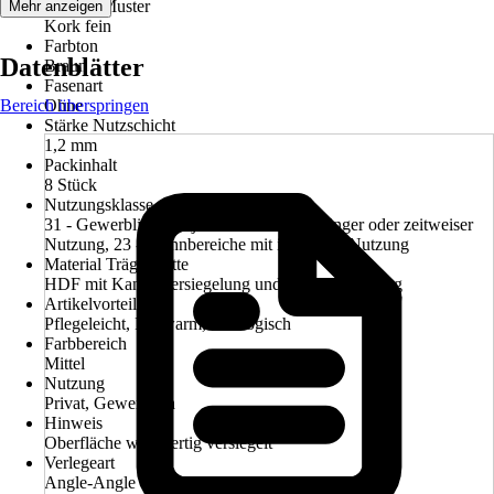
Dekor / Muster
Mehr anzeigen
Kork fein
Farbton
Datenblätter
Braun
Fasenart
Bereich überspringen
Ohne
Stärke Nutzschicht
1,2 mm
Packinhalt
8 Stück
Nutzungsklasse
31 - Gewerbliche/Objektbereiche mit geringer oder zeitweiser
Nutzung, 23 - Wohnbereiche mit intensiver Nutzung
Material Trägerplatte
HDF mit Kantenversiegelung und Clickverbindung
Artikelvorteil
Pflegeleicht, Fußwarm, Ökologisch
Farbbereich
Mittel
Nutzung
Privat, Gewerblich
Hinweis
Oberfläche wohnfertig versiegelt
Verlegeart
Angle-Angle