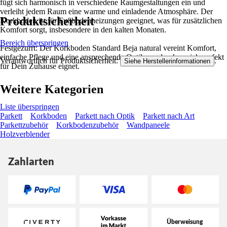
fügt sich harmonisch in verschiedene Raumgestaltungen ein und
verleiht jedem Raum eine warme und einladende Atmosphäre. Der
Produktsicherheit
Korkboden ist für Fußbodenheizungen geeignet, was für zusätzlichen
Komfort sorgt, insbesondere in den kalten Monaten.
Bereich überspringen
Festgezurrt: Der Korkboden Standard Beja natural vereint Komfort,
einfache Pflege und eine ansprechende Optik, wodurch er sich perfekt
Verantwortlich für Produktsicherheit:
.
Siehe Herstellerinformationen
für Dein Zuhause eignet.
Weitere Kategorien
Liste überspringen
Parkett
Korkboden
Parkett nach Optik
Parkett nach Art
Parkettzubehör
Korkbodenzubehör
Wandpaneele
Holzverblender
Zahlarten