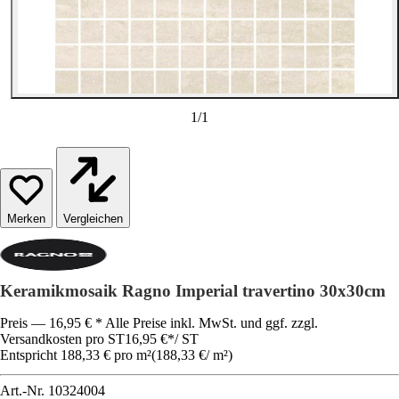
1
/
1
Vergleichen
Keramikmosaik Ragno Imperial travertino 30x30cm
Preis — 16,95 € * Alle Preise inkl. MwSt. und ggf. zzgl.
Versandkosten pro ST
16,95 €
*
/
ST
Entspricht 188,33 € pro m²
(
188,33 €
/
m²
)
Art.-Nr.
10324004