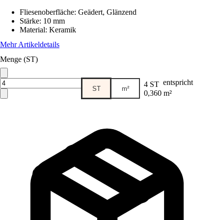
Fliesenoberfläche
:
Geädert, Glänzend
Stärke
:
10 mm
Material
:
Keramik
Mehr Artikeldetails
Menge (ST)
entspricht
4 ST
ST
m²
0,360 m²