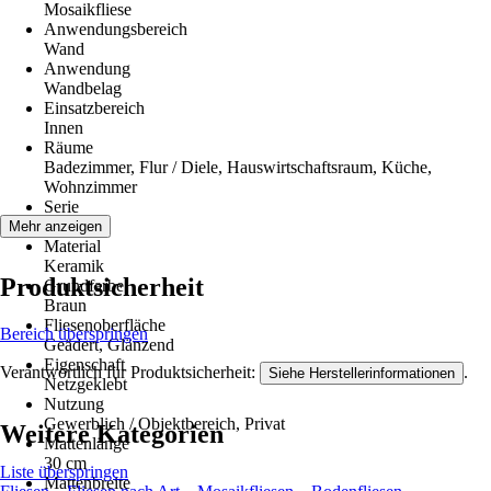
Mosaikfliese
Anwendungsbereich
Wand
Anwendung
Wandbelag
Einsatzbereich
Innen
Räume
Badezimmer, Flur / Diele, Hauswirtschaftsraum, Küche,
Wohnzimmer
Serie
Imperiale
Mehr anzeigen
Material
Keramik
Produktsicherheit
Grundfarbe
Braun
Fliesenoberfläche
Bereich überspringen
Geädert, Glänzend
Eigenschaft
Verantwortlich für Produktsicherheit:
.
Siehe Herstellerinformationen
Netzgeklebt
Nutzung
Gewerblich / Objektbereich, Privat
Weitere Kategorien
Mattenlänge
30 cm
Liste überspringen
Mattenbreite