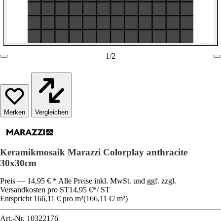
1
/
2
Vergleichen
Keramikmosaik Marazzi Colorplay anthracite
30x30cm
Preis — 14,95 € * Alle Preise inkl. MwSt. und ggf. zzgl.
Versandkosten pro ST
14,95 €
*
/
ST
Entspricht 166,11 € pro m²
(
166,11 €
/
m²
)
Art.-Nr.
10322176