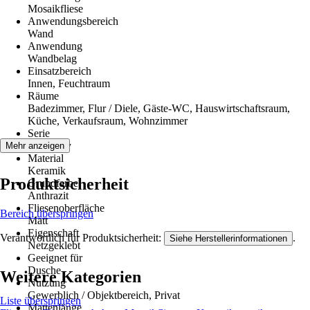
Mosaikfliese
Anwendungsbereich
Wand
Anwendung
Wandbelag
Einsatzbereich
Innen, Feuchtraum
Räume
Badezimmer, Flur / Diele, Gäste-WC, Hauswirtschaftsraum,
Küche, Verkaufsraum, Wohnzimmer
Serie
Colorplay
Mehr anzeigen
Material
Keramik
Produktsicherheit
Grundfarbe
Anthrazit
Fliesenoberfläche
Bereich überspringen
Matt
Eigenschaft
Verantwortlich für Produktsicherheit:
.
Siehe Herstellerinformationen
Netzgeklebt
Geeignet für
Dusche
Weitere Kategorien
Nutzung
Gewerblich / Objektbereich, Privat
Liste überspringen
Mattenlänge