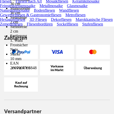
Fliesen
Fliesen nach Art
Mosaikfliesen
Keramikmosaike
30 cm
Feinsteinzeugmosaike
Metallmosaike
Glasmosaike
Mattenbreite
Natursteinmosaike
Bodenfliesen
Wandfliesen
30 cm
Gewerbefliesen & Gastronomiefliesen
Metrofliesen
Steinlänge
Hexagonfliesen
3D Fliesen
Dekorfliesen
Marokkanische Fliesen
2 cm
Zementfliesen
Fliesenbordüren
Sockelfliesen
Stufenfliesen
Steinbreite
2 cm
Sortierung
Zahlarten
1. Wahl
Frostsicher
Nein
Stärke
10 mm
EAN
2007007765848
Versandpartner