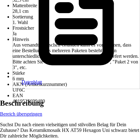
Mattenbreite
28,1 cm
Sortierung
1. Wahl
Frostsicher
Ja
Hinweis
Aus versandtechnischen Gründen kann es vorkommen, dass
eine Bestellung aus mehreren Paketen besteht, die an
unterschiedlichen Tagen (1-2 Tage Versatz) ausgeliefert werden.
Bitte achten Sie auf den Hinweis "Paket 1 von 3", "Paket 2 von
3", etc.
Stärke
6 mm
Datenblatt
AKN (Artikelkurznummer)
UF6C
EAN
4019525699480
Beschreibung
Bereich überspringen
Suchst Du nach einem vielseitigen und stilvollen Belag für Dein
Zuhause? Das Keramikmosaik HX AT59 Hexagon Uni schwarz bietet
Dir zahlreiche Möglichkeiten.