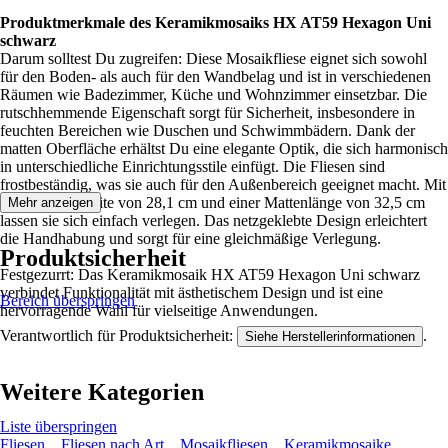
Produktmerkmale des Keramikmosaiks HX AT59 Hexagon Uni
schwarz
Darum solltest Du zugreifen: Diese Mosaikfliese eignet sich sowohl
für den Boden- als auch für den Wandbelag und ist in verschiedenen
Räumen wie Badezimmer, Küche und Wohnzimmer einsetzbar. Die
rutschhemmende Eigenschaft sorgt für Sicherheit, insbesondere in
feuchten Bereichen wie Duschen und Schwimmbädern. Dank der
matten Oberfläche erhältst Du eine elegante Optik, die sich harmonisch
in unterschiedliche Einrichtungsstile einfügt. Die Fliesen sind
frostbeständig, was sie auch für den Außenbereich geeignet macht. Mit
einer Mattenbreite von 28,1 cm und einer Mattenlänge von 32,5 cm
Mehr anzeigen
lassen sie sich einfach verlegen. Das netzgeklebte Design erleichtert
die Handhabung und sorgt für eine gleichmäßige Verlegung.
Produktsicherheit
Festgezurrt: Das Keramikmosaik HX AT59 Hexagon Uni schwarz
verbindet Funktionalität mit ästhetischem Design und ist eine
Bereich überspringen
hervorragende Wahl für vielseitige Anwendungen.
Verantwortlich für Produktsicherheit:
.
Siehe Herstellerinformationen
Weitere Kategorien
Liste überspringen
Fliesen
Fliesen nach Art
Mosaikfliesen
Keramikmosaike