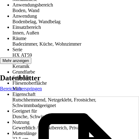
Anwendungsbereich
Boden, Wand
Anwendung
Bodenbelag, Wandbelag
Einsatzbereich
Innen, Außen
Räume
Badezimmer, Küche, Wohnzimmer
Serie
HX AT59
Material
Mehr anzeigen
Keramik
Grundfarbe
Datenblätter
Schwarz
Fliesenoberfläche
Bereich überspringen
Matt
Eigenschaft
Rutschhemmend, Netzgeklebt, Frostsicher,
Schwimmbadgeeignet
Geeignet für
Dusche, Schwimmbad
Nutzung
Gewerblich / Objektbereich, Privat
Mattenlänge
32,5 cm