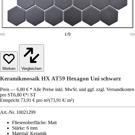
1
/
9
Vergleichen
Keramikmosaik HX AT59 Hexagon Uni schwarz
Preis — 6,80 € * Alle Preise inkl. MwSt. und ggf. zzgl. Versandkosten
pro ST
6,80 €
*
/
ST
Entspricht 73,91 € pro m²
(
73,91 €
/
m²
)
Art.-Nr.
10021299
Fliesenoberfläche
:
Matt
Stärke
:
6 mm
Material
:
Keramik