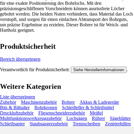
für eine exakte Positionierung des Bohrlochs. Mit den
präzisionsgeschliffenen Vorschneidern können ausrissfreie Löcher
gebohrt werden. Die beiden Nuten verhindern, dass Material das Loch
verstopft, und sorgen für einen einfachen Abtransport des Bohrguts,
um präzise Ergebnisse zu erzielen. Dieser Bohrer ist für Weich- und
Hartholz geeignet.
Produktsicherheit
Bereich überspringen
Verantwortlich für Produktsicherheit:
.
Siehe Herstellerinformationen
Weitere Kategorien
Liste überspringen
Zubehör
Maschinenzubehör
Bohrer
Akkus & Ladegeräte
Bits & Bithalter
Bohrkronen
Schleifteller & Schleifmittel
Druckluftzubehör
Fliesenschneiderzubehör
Meißel
Multifunktionswerkzeugzubehör
Lochsägen
Rührer
Sägeblätter
Schleifpapier
Staubsaugerzubehör
Trennscheiben
Zentrierhilfen