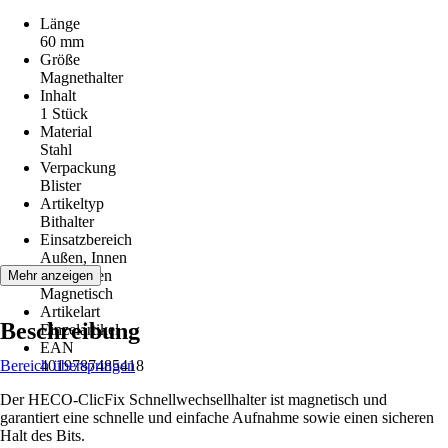
Länge
60 mm
Größe
Magnethalter
Inhalt
1 Stück
Material
Stahl
Verpackung
Blister
Artikeltyp
Bithalter
Einsatzbereich
Außen, Innen
Funktionen
Mehr anzeigen
Magnetisch
Artikelart
Beschreibung
Einzelartikel
EAN
Bereich überspringen
4019787485418
Der HECO-ClicFix Schnellwechsellhalter ist magnetisch und
garantiert eine schnelle und einfache Aufnahme sowie einen sicheren
Halt des Bits.