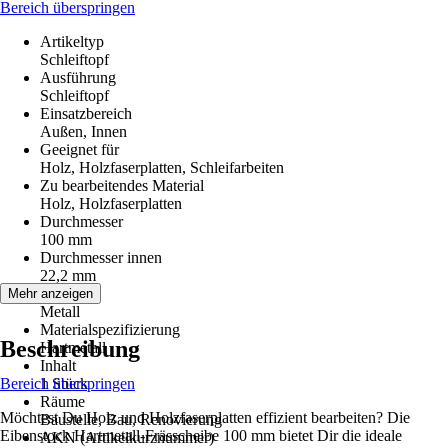
Bereich überspringen
Artikeltyp
Schleiftopf
Ausführung
Schleiftopf
Einsatzbereich
Außen, Innen
Geeignet für
Holz, Holzfaserplatten, Schleifarbeiten
Zu bearbeitendes Material
Holz, Holzfaserplatten
Durchmesser
100 mm
Durchmesser innen
22,2 mm
Material
Mehr anzeigen
Metall
Materialspezifizierung
Beschreibung
Hartmetall
Inhalt
Bereich überspringen
1 Stück
Räume
Möchtest Du Holz und Holzfaserplatten effizient bearbeiten? Die
Baustelle, Bau, Renovierung
Eibenstock Hartmetall-Frässcheibe 100 mm bietet Dir die ideale
AKN (Artikelkurznummer)