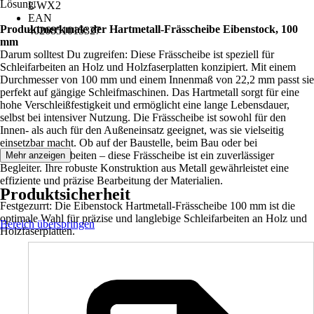
Lösung.
UWX2
EAN
Produktmerkmale der Hartmetall-Frässcheibe Eibenstock, 100
4026851015327
mm
Darum solltest Du zugreifen: Diese Frässcheibe ist speziell für
Schleifarbeiten an Holz und Holzfaserplatten konzipiert. Mit einem
Durchmesser von 100 mm und einem Innenmaß von 22,2 mm passt sie
perfekt auf gängige Schleifmaschinen. Das Hartmetall sorgt für eine
hohe Verschleißfestigkeit und ermöglicht eine lange Lebensdauer,
selbst bei intensiver Nutzung. Die Frässcheibe ist sowohl für den
Innen- als auch für den Außeneinsatz geeignet, was sie vielseitig
einsetzbar macht. Ob auf der Baustelle, beim Bau oder bei
Renovierungsarbeiten – diese Frässcheibe ist ein zuverlässiger
Mehr anzeigen
Begleiter. Ihre robuste Konstruktion aus Metall gewährleistet eine
effiziente und präzise Bearbeitung der Materialien.
Produktsicherheit
Festgezurrt: Die Eibenstock Hartmetall-Frässcheibe 100 mm ist die
optimale Wahl für präzise und langlebige Schleifarbeiten an Holz und
Bereich überspringen
Holzfaserplatten.