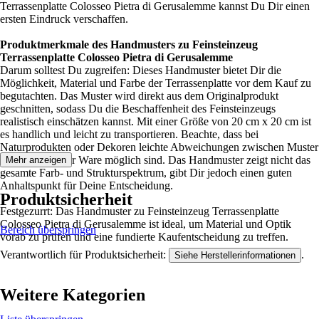
Terrassenplatte Colosseo Pietra di Gerusalemme kannst Du Dir einen
ersten Eindruck verschaffen.
Produktmerkmale des Handmusters zu Feinsteinzeug
Terrassenplatte Colosseo Pietra di Gerusalemme
Darum solltest Du zugreifen: Dieses Handmuster bietet Dir die
Möglichkeit, Material und Farbe der Terrassenplatte vor dem Kauf zu
begutachten. Das Muster wird direkt aus dem Originalprodukt
geschnitten, sodass Du die Beschaffenheit des Feinsteinzeugs
realistisch einschätzen kannst. Mit einer Größe von 20 cm x 20 cm ist
es handlich und leicht zu transportieren. Beachte, dass bei
Naturprodukten oder Dekoren leichte Abweichungen zwischen Muster
und tatsächlicher Ware möglich sind. Das Handmuster zeigt nicht das
Mehr anzeigen
gesamte Farb- und Strukturspektrum, gibt Dir jedoch einen guten
Anhaltspunkt für Deine Entscheidung.
Produktsicherheit
Festgezurrt: Das Handmuster zu Feinsteinzeug Terrassenplatte
Colosseo Pietra di Gerusalemme ist ideal, um Material und Optik
Bereich überspringen
vorab zu prüfen und eine fundierte Kaufentscheidung zu treffen.
Verantwortlich für Produktsicherheit:
.
Siehe Herstellerinformationen
Weitere Kategorien