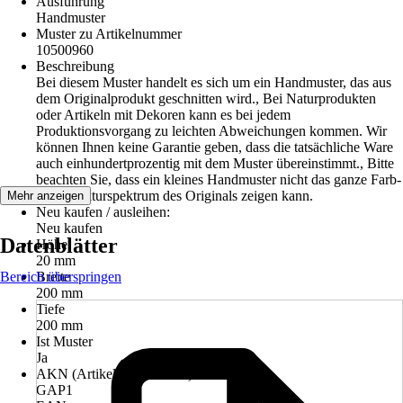
Ausführung
Handmuster
Muster zu Artikelnummer
10500960
Beschreibung
Bei diesem Muster handelt es sich um ein Handmuster, das aus
dem Originalprodukt geschnitten wird., Bei Naturprodukten
oder Artikeln mit Dekoren kann es bei jedem
Produktionsvorgang zu leichten Abweichungen kommen. Wir
können Ihnen keine Garantie geben, dass die tatsächliche Ware
auch einhundertprozentig mit dem Muster übereinstimmt., Bitte
beachten Sie, dass ein kleines Handmuster nicht das ganze Farb-
und Strukturspektrum des Originals zeigen kann.
Mehr anzeigen
Neu kaufen / ausleihen:
Neu kaufen
Datenblätter
Höhe
20 mm
Bereich überspringen
Breite
200 mm
Tiefe
200 mm
Ist Muster
Ja
AKN (Artikelkurznummer)
GAP1