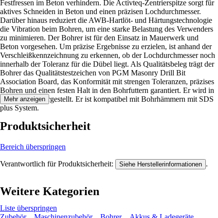
Festfressen im Beton verhindern. Die Activteq-Zentrierspitze sorgt für
aktives Schneiden in Beton und einen präzisen Lochdurchmesser.
Darüber hinaus reduziert die AWB-Hartlöt- und Härtungstechnologie
die Vibration beim Bohren, um eine starke Belastung des Verwenders
zu minimieren. Der Bohrer ist für den Einsatz in Mauerwerk und
Beton vorgesehen. Um präzise Ergebnisse zu erzielen, ist anhand der
Verschleißkennzeichnung zu erkennen, ob der Lochdurchmesser noch
innerhalb der Toleranz für die Dübel liegt. Als Qualitätsbeleg trägt der
Bohrer das Qualitätstestzeichen von PGM Masonry Drill Bit
Association Board, das Konformität mit strengen Toleranzen, präzises
Bohren und einen festen Halt in den Bohrfuttern garantiert. Er wird in
Deutschland hergestellt. Er ist kompatibel mit Bohrhämmern mit SDS
Mehr anzeigen
plus System.
Produktsicherheit
Bereich überspringen
Verantwortlich für Produktsicherheit:
.
Siehe Herstellerinformationen
Weitere Kategorien
Liste überspringen
Zubehör
Maschinenzubehör
Bohrer
Akkus & Ladegeräte