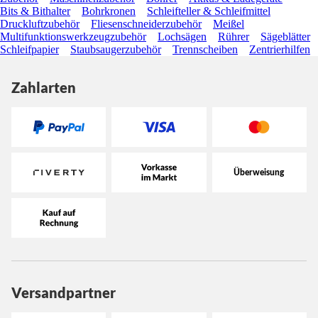
Bits & Bithalter
Bohrkronen
Schleifteller & Schleifmittel
Druckluftzubehör
Fliesenschneiderzubehör
Meißel
Multifunktionswerkzeugzubehör
Lochsägen
Rührer
Sägeblätter
Schleifpapier
Staubsaugerzubehör
Trennscheiben
Zentrierhilfen
Zahlarten
Versandpartner