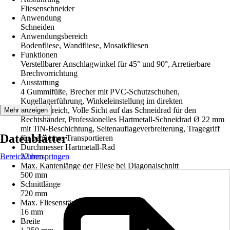
Fliesenschneider
Anwendung
Schneiden
Anwendungsbereich
Bodenfliese, Wandfliese, Mosaikfliesen
Funktionen
Verstellbarer Anschlagwinkel für 45° und 90°, Arretierbare
Brechvorrichtung
Ausstattung
4 Gummifüße, Brecher mit PVC-Schutzschuhen,
Kugellagerführung, Winkeleinstellung im direkten
Arbeitsbereich, Volle Sicht auf das Schneidrad für den
Mehr anzeigen
Rechtshänder, Professionelles Hartmetall-Schneidrad Ø 22 mm
mit TiN-Beschichtung, Seitenauflageverbreiterung, Tragegriff
Datenblätter
für bequemes Transportieren
Durchmesser Hartmetall-Rad
Bereich überspringen
22 mm
Max. Kantenlänge der Fliese bei Diagonalschnitt
500 mm
Schnittlänge
720 mm
Max. Fliesenstärke
16 mm
Breite