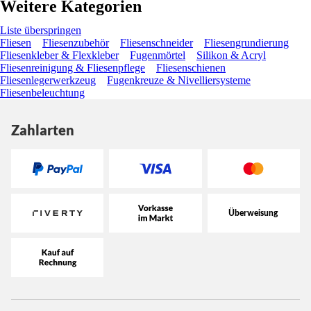
Weitere Kategorien
Liste überspringen
Fliesen
Fliesenzubehör
Fliesenschneider
Fliesengrundierung
Fliesenkleber & Flexkleber
Fugenmörtel
Silikon & Acryl
Fliesenreinigung & Fliesenpflege
Fliesenschienen
Fliesenlegerwerkzeug
Fugenkreuze & Nivelliersysteme
Fliesenbeleuchtung
Zahlarten