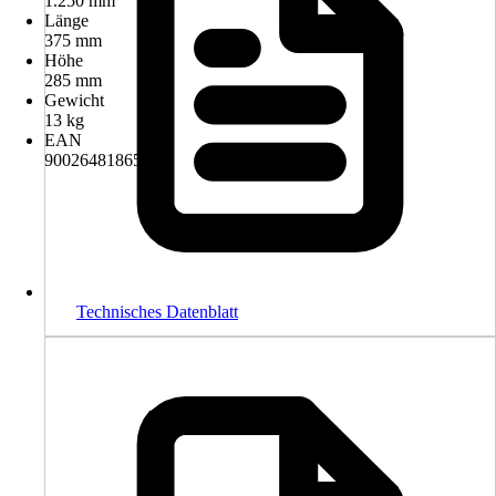
1.250 mm
Länge
375 mm
Höhe
285 mm
Gewicht
13 kg
EAN
9002648186536
Technisches Datenblatt