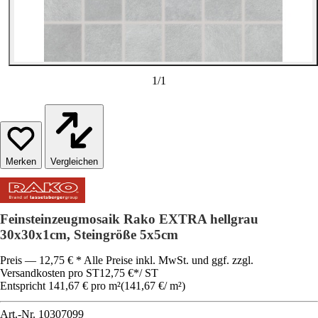
1
/
1
Vergleichen
Feinsteinzeugmosaik Rako EXTRA hellgrau
30x30x1cm, Steingröße 5x5cm
Preis — 12,75 € * Alle Preise inkl. MwSt. und ggf. zzgl.
Versandkosten pro ST
12,75 €
*
/
ST
Entspricht 141,67 € pro m²
(
141,67 €
/
m²
)
Art.-Nr.
10307099