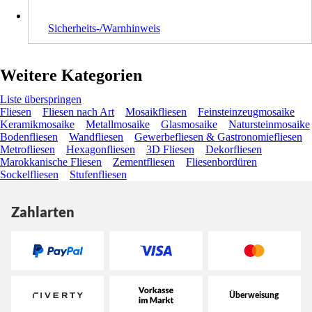
Sicherheits-/Warnhinweis
Weitere Kategorien
Liste überspringen
Fliesen
Fliesen nach Art
Mosaikfliesen
Feinsteinzeugmosaike
Keramikmosaike
Metallmosaike
Glasmosaike
Natursteinmosaike
Bodenfliesen
Wandfliesen
Gewerbefliesen & Gastronomiefliesen
Metrofliesen
Hexagonfliesen
3D Fliesen
Dekorfliesen
Marokkanische Fliesen
Zementfliesen
Fliesenbordüren
Sockelfliesen
Stufenfliesen
Zahlarten