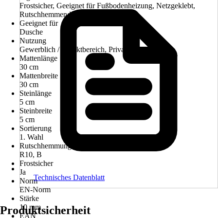
Frostsicher, Geeignet für Fußbodenheizung, Netzgeklebt,
Rutschhemmend
Geeignet für
Dusche
Nutzung
Gewerblich / Objektbereich, Privat
Mattenlänge
30 cm
Mattenbreite
30 cm
Steinlänge
5 cm
Steinbreite
5 cm
Sortierung
1. Wahl
Rutschhemmung
R10, B
Frostsicher
Ja
Technisches Datenblatt
Norm
EN-Norm
Stärke
10 mm
Produktsicherheit
EAN