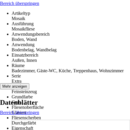
Bereich überspringen
Artikeltyp
Mosaik
Ausführung
Mosaikfliese
Anwendungsbereich
Boden, Wand
Anwendung
Bodenbelag, Wandbelag
Einsatzbereich
Außen, Innen
Räume
Badezimmer, Gäste-WC, Küche, Treppenhaus, Wohnzimmer
Serie
Extra
Material
Mehr anzeigen
Feinsteinzeug
Grundfarbe
Datenblätter
Grau
Fliesenoberfläche
Bereich überspringen
Glasiert
Fliesenscherben
Durchgefärbt
Eigenschaft