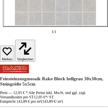
1
/
1
Vergleichen
Feinsteinzeugmosaik Rako Block hellgrau 30x30cm,
Steingröße 5x5cm
Preis — 12,95 € * Alle Preise inkl. MwSt. und ggf. zzgl.
Versandkosten pro ST
12,95 €
*
/
ST
Entspricht 143,89 € pro m²
(
143,89 €
/
m²
)