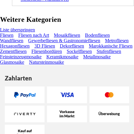
Weitere Kategorien
Liste überspringen
Fliesen
Fliesen nach Art
Mosaikfliesen
Bodenfliesen
Wandfliesen
Gewerbefliesen & Gastronomiefliesen
Metrofliesen
Hexagonfliesen
3D Fliesen
Dekorfliesen
Marokkanische Fliesen
Zementfliesen
Fliesenbordüren
Sockelfliesen
Stufenfliesen
Feinsteinzeugmosaike
Keramikmosaike
Metallmosaike
Glasmosaike
Natursteinmosaike
Zahlarten