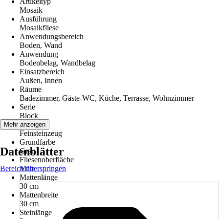
Artikeltyp
Mosaik
Ausführung
Mosaikfliese
Anwendungsbereich
Boden, Wand
Anwendung
Bodenbelag, Wandbelag
Einsatzbereich
Außen, Innen
Räume
Badezimmer, Gäste-WC, Küche, Terrasse, Wohnzimmer
Serie
Block
Material
Mehr anzeigen
Feinsteinzeug
Grundfarbe
Datenblätter
Grau
Fliesenoberfläche
Bereich überspringen
Matt
Mattenlänge
30 cm
Mattenbreite
30 cm
Steinlänge