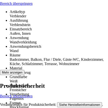
Bereich überspringen
Artikeltyp
Verblender
Ausführung
Verblendstein
Einsatzbereich
Außen, Innen
Anwendung
Wandverkleidung
Anwendungsbereich
Wand
Räume
Badezimmer, Balkon, Flur / Diele, Gäste-WC, Kinderzimmer,
Küche, Schlafzimmer, Terrasse, Wohnzimmer
Material
Feinsteinzeug
Mehr anzeigen
Grundfarbe
Weiß
Produktsicherheit
Eigenschaft
Frostsicher
Verarbeitung
Bereich überspringen
Fugenlos
Format
Verantwortlich für Produktsicherheit:
.
Siehe Herstellerinformationen
Blockformat