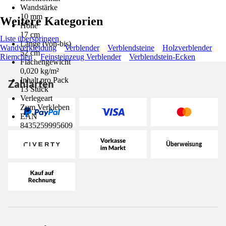
Wandstärke
10 mm
Weitere Kategorien
Höhe
17 cm
Liste überspringen
Länge (von-bis)
Wandverkleidung
Verblender
Verblendsteine
Holzverblender
52 cm
Riemchen
Feinsteinzeug Verblender
Verblendstein-Ecken
Flächengewicht
0,020 kg/m²
Inhalt pro Pack
Zahlarten
13 Stück
Verlegeart
Zum Verkleben
EAN
8435259995609