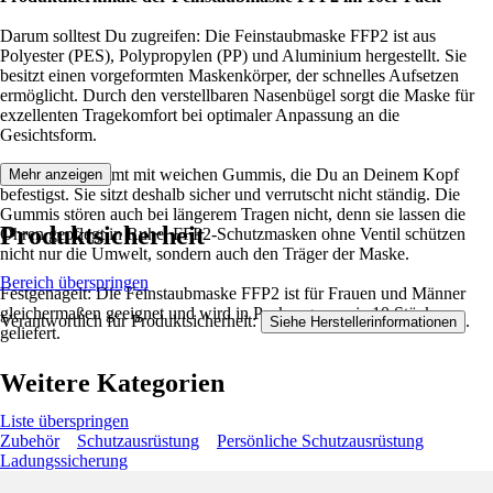
Darum solltest Du zugreifen: Die Feinstaubmaske FFP2 ist aus
Polyester (PES), Polypropylen (PP) und Aluminium hergestellt. Sie
besitzt einen vorgeformten Maskenkörper, der schnelles Aufsetzen
ermöglicht. Durch den verstellbaren Nasenbügel sorgt die Maske für
exzellenten Tragekomfort bei optimaler Anpassung an die
Gesichtsform.
Die Maske kommt mit weichen Gummis, die Du an Deinem Kopf
Mehr anzeigen
befestigst. Sie sitzt deshalb sicher und verrutscht nicht ständig. Die
Gummis stören auch bei längerem Tragen nicht, denn sie lassen die
Produktsicherheit
Ohren gepflegt in Ruhe. FFP2-Schutzmasken ohne Ventil schützen
nicht nur die Umwelt, sondern auch den Träger der Maske.
Bereich überspringen
Festgenagelt: Die Feinstaubmaske FFP2 ist für Frauen und Männer
gleichermaßen geeignet und wird in Packungen zu je 10 Stück
Verantwortlich für Produktsicherheit:
.
Siehe Herstellerinformationen
geliefert.
Weitere Kategorien
Liste überspringen
Zubehör
Schutzausrüstung
Persönliche Schutzausrüstung
Ladungssicherung