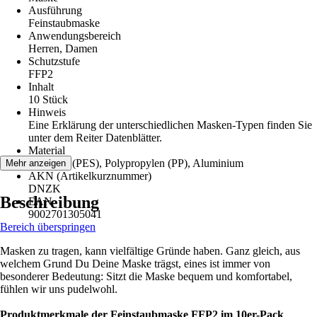
Ausführung
Feinstaubmaske
Anwendungsbereich
Herren, Damen
Schutzstufe
FFP2
Inhalt
10 Stück
Hinweis
Eine Erklärung der unterschiedlichen Masken-Typen finden Sie
unter dem Reiter Datenblätter.
Material
Polyester (PES), Polypropylen (PP), Aluminium
Mehr anzeigen
AKN (Artikelkurznummer)
DNZK
Beschreibung
EAN
9002701305041
Bereich überspringen
Masken zu tragen, kann vielfältige Gründe haben. Ganz gleich, aus
welchem Grund Du Deine Maske trägst, eines ist immer von
besonderer Bedeutung: Sitzt die Maske bequem und komfortabel,
fühlen wir uns pudelwohl.
Produktmerkmale der Feinstaubmaske FFP2 im 10er-Pack