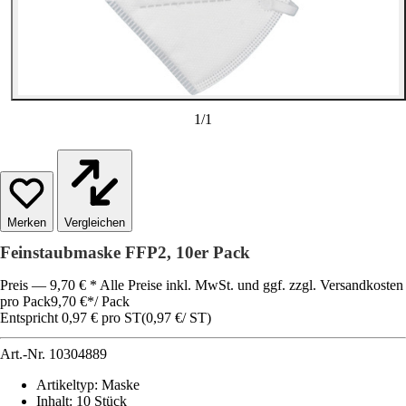
1
/
1
Vergleichen
Feinstaubmaske FFP2, 10er Pack
Preis — 9,70 € * Alle Preise inkl. MwSt. und ggf. zzgl. Versandkosten
pro Pack
9,70 €
*
/
Pack
Entspricht 0,97 € pro ST
(
0,97 €
/
ST
)
Art.-Nr.
10304889
Artikeltyp
:
Maske
Inhalt
:
10 Stück