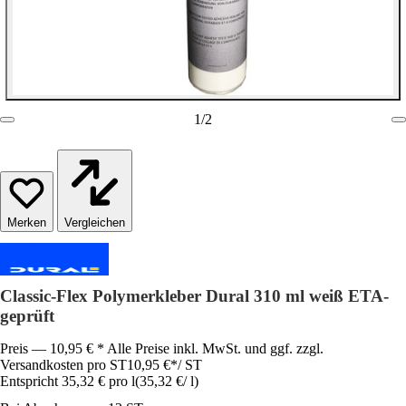
1
/
2
Vergleichen
Classic-Flex Polymerkleber Dural 310 ml weiß ETA-
geprüft
Preis — 10,95 € * Alle Preise inkl. MwSt. und ggf. zzgl.
Versandkosten pro ST
10,95 €
*
/
ST
Entspricht 35,32 € pro l
(
35,32 €
/
l
)