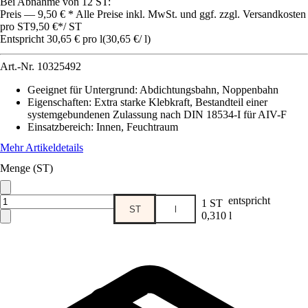
Bei Abnahme von 12 ST:
Preis — 9,50 € * Alle Preise inkl. MwSt. und ggf. zzgl. Versandkosten
pro ST
9,50 €
*
/
ST
Entspricht 30,65 € pro l
(
30,65 €
/
l
)
Art.-Nr.
10325492
Geeignet für Untergrund
:
Abdichtungsbahn, Noppenbahn
Eigenschaften
:
Extra starke Klebkraft, Bestandteil einer
systemgebundenen Zulassung nach DIN 18534-I für AIV-F
Einsatzbereich
:
Innen, Feuchtraum
Mehr Artikeldetails
Menge (ST)
entspricht
1 ST
ST
l
0,310 l