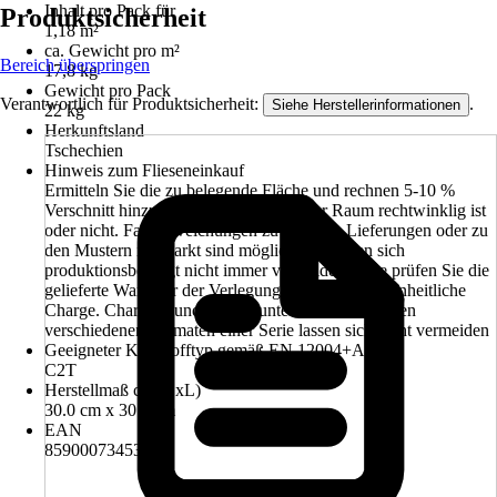
Inhalt pro Pack für
Produktsicherheit
1,18 m²
ca. Gewicht pro m²
Bereich überspringen
17,8 kg
Gewicht pro Pack
Verantwortlich für Produktsicherheit:
.
Siehe Herstellerinformationen
22 kg
Herkunftsland
Tschechien
Hinweis zum Flieseneinkauf
Ermitteln Sie die zu belegende Fläche und rechnen 5-10 %
Verschnitt hinzu, abhängig davon ob der Raum rechtwinklig ist
oder nicht. Farbabweichungen zu früheren Lieferungen oder zu
den Mustern im Markt sind möglich und lassen sich
produktionsbedingt nicht immer vermeiden. Bitte prüfen Sie die
gelieferte Ware vor der Verlegung unbedingt auf einheitliche
Charge. Chargen- und Größenunterschiede zwischen
verschiedenen Formaten einer Serie lassen sich nicht vermeiden
Geeigneter Klebstofftyp gemäß EN 12004+A1
C2T
Herstellmaß ca. (BxL)
30.0 cm x 30.0 cm
EAN
8590007345393