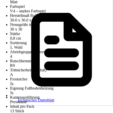
Matt
Farbspiel
V4 – starkes Farbspiel
Herstellmaß BxLxS in cm
30.0 x 30.0 x 0.8 cm
Nenngröße in cm
30 x 30
Stärke
0,8 cm
Sortierung
1. Wahl
Abriebgruppe/Tiefenverschleiß
4
Rutschhemmung
R9
Trittsicherheit (Barfuß)
A
Frostsicher
Ja
Eignung Fußbodenheizung
Ja
Kantenausführung
Technisches Datenblatt
Presskante
Inhalt pro Pack
13 Stück