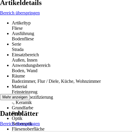
Artikeldetails
Bereich überspringen
Artikeltyp
Fliese
Ausführung
Bodenfliese
Serie
Strada
Einsatzbereich
Außen, Innen
Anwendungsbereich
Boden, Wand
Räume
Badezimmer, Flur / Diele, Küche, Wohnzimmer
Material
Feinsteinzeug
Materialspezifizierung
Mehr anzeigen
-, Keramik
Grundfarbe
Datenblätter
Braun
Optik
Bereich überspringen
Betonoptik
Fliesenoberfläche