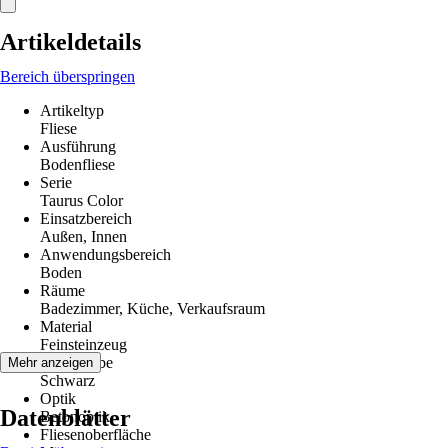
Artikeldetails
Bereich überspringen
Artikeltyp
Fliese
Ausführung
Bodenfliese
Serie
Taurus Color
Einsatzbereich
Außen, Innen
Anwendungsbereich
Boden
Räume
Badezimmer, Küche, Verkaufsraum
Material
Feinsteinzeug
Grundfarbe
Mehr anzeigen
Schwarz
Optik
Datenblätter
Betonoptik
Fliesenoberfläche