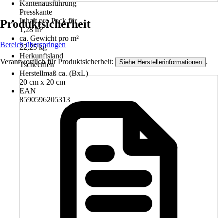
Kantenausführung
Presskante
Inhalt pro Pack für
Produktsicherheit
1,28 m²
ca. Gewicht pro m²
Bereich überspringen
22,25 kg
Herkunftsland
Verantwortlich für Produktsicherheit:
.
Siehe Herstellerinformationen
Tschechien
Herstellmaß ca. (BxL)
20 cm x 20 cm
EAN
8590596205313