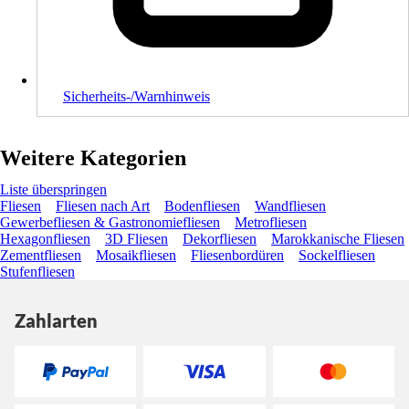
Sicherheits-/Warnhinweis
Weitere Kategorien
Liste überspringen
Fliesen
Fliesen nach Art
Bodenfliesen
Wandfliesen
Gewerbefliesen & Gastronomiefliesen
Metrofliesen
Hexagonfliesen
3D Fliesen
Dekorfliesen
Marokkanische Fliesen
Zementfliesen
Mosaikfliesen
Fliesenbordüren
Sockelfliesen
Stufenfliesen
Zahlarten