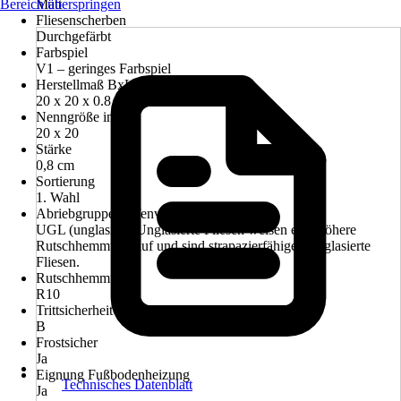
Bereich überspringen
Matt
Fliesenscherben
Durchgefärbt
Farbspiel
V1 – geringes Farbspiel
Herstellmaß BxLxS in cm
20 x 20 x 0.8 cm
Nenngröße in cm
20 x 20
Stärke
0,8 cm
Sortierung
1. Wahl
Abriebgruppe/Tiefenverschleiß
UGL (unglasiert) Unglasierte Fliesen weisen eine höhere
Rutschhemmung auf und sind strapazierfähiger als glasierte
Fliesen.
Rutschhemmung
R10
Trittsicherheit (Barfuß)
B
Frostsicher
Ja
Eignung Fußbodenheizung
Technisches Datenblatt
Ja