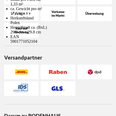
1,33 m²
ca. Gewicht pro m²
17,6 kg
Herkunftsland
Polen
Herstellmaß ca. (BxL)
29.8 cm x 29.8 cm
EAN
5901771052104
Versandpartner
Darum zu BODENHAUS