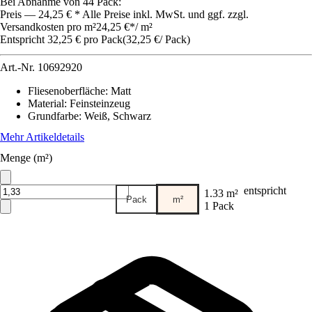
Bei Abnahme von 44 Pack:
Preis — 24,25 € * Alle Preise inkl. MwSt. und ggf. zzgl.
Versandkosten pro m²
24,25 €
*
/
m²
Entspricht 32,25 € pro Pack
(
32,25 €
/
Pack
)
Art.-Nr.
10692920
Fliesenoberfläche
:
Matt
Material
:
Feinsteinzeug
Grundfarbe
:
Weiß, Schwarz
Mehr Artikeldetails
Menge (m²)
entspricht
1.33 m²
Pack
m²
1 Pack