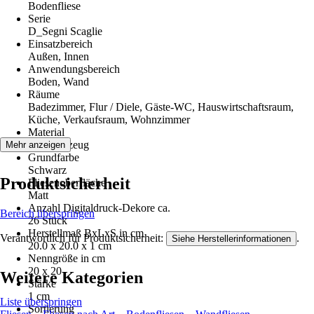
Bodenfliese
Serie
D_Segni Scaglie
Einsatzbereich
Außen, Innen
Anwendungsbereich
Boden, Wand
Räume
Badezimmer, Flur / Diele, Gäste-WC, Hauswirtschaftsraum,
Küche, Verkaufsraum, Wohnzimmer
Material
Feinsteinzeug
Mehr anzeigen
Grundfarbe
Schwarz
Produktsicherheit
Fliesenoberfläche
Matt
Anzahl Digitaldruck-Dekore ca.
Bereich überspringen
26 Stück
Herstellmaß BxLxS in cm
Verantwortlich für Produktsicherheit:
.
Siehe Herstellerinformationen
20.0 x 20.0 x 1 cm
Nenngröße in cm
20 x 20
Weitere Kategorien
Stärke
1 cm
Liste überspringen
Sortierung