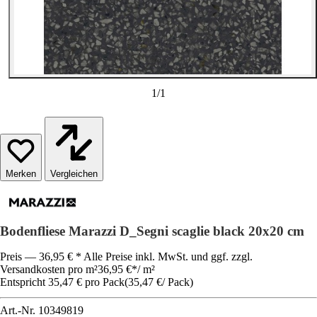
1
/
1
Vergleichen
Bodenfliese Marazzi D_Segni scaglie black 20x20 cm
Preis — 36,95 € * Alle Preise inkl. MwSt. und ggf. zzgl.
Versandkosten pro m²
36,95 €
*
/
m²
Entspricht 35,47 € pro Pack
(
35,47 €
/
Pack
)
Art.-Nr.
10349819