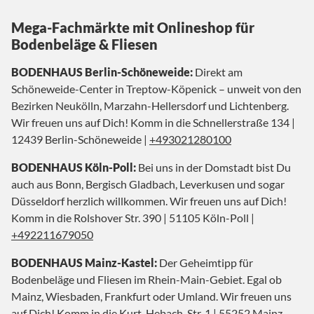
Mega-Fachmärkte mit Onlineshop für
Bodenbeläge & Fliesen
BODENHAUS Berlin-Schöneweide:
Direkt am
Schöneweide-Center in Treptow-Köpenick – unweit von den
Bezirken Neukölln, Marzahn-Hellersdorf und Lichtenberg.
Wir freuen uns auf Dich! Komm in die Schnellerstraße 134 |
12439 Berlin-Schöneweide |
+493021280100
BODENHAUS Köln-Poll:
Bei uns in der Domstadt bist Du
auch aus Bonn, Bergisch Gladbach, Leverkusen und sogar
Düsseldorf herzlich willkommen. Wir freuen uns auf Dich!
Komm in die Rolshover Str. 390 | 51105 Köln-Poll |
+492211679050
BODENHAUS Mainz-Kastel:
Der Geheimtipp für
Bodenbeläge und Fliesen im Rhein-Main-Gebiet. Egal ob
Mainz, Wiesbaden, Frankfurt oder Umland. Wir freuen uns
auf Dich! Komm in die Kurt-Hebach-Str. 1 | 55252 Mainz-