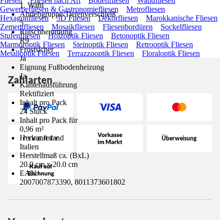
Fliesen
Fliesen nach Art
Bodenfliesen
Wandfliesen
1. Wahl
Gewerbefliesen & Gastronomiefliesen
Metrofliesen
Abriebgruppe/Tiefenverschleiß
Hexagonfliesen
3D Fliesen
Dekorfliesen
Marokkanische Fliesen
5
Zementfliesen
Mosaikfliesen
Fliesenbordüren
Sockelfliesen
Rutschhemmung
Stufenfliesen
Holzoptik Fliesen
Betonoptik Fliesen
R9
Marmoroptik Fliesen
Steinoptik Fliesen
Retrooptik Fliesen
Frostsicher
Metalloptik Fliesen
Terrazzooptik Fliesen
Floraloptik Fliesen
Ja
Eignung Fußbodenheizung
Ja
Zahlarten
Kantenausführung
Rektifiziert
Inhalt pro Pack
24 Stück
Inhalt pro Pack für
0,96 m²
Herkunftsland
Italien
Herstellmaß ca. (BxL)
20.0 cm x 20.0 cm
EAN
2007007873390, 8011373601802