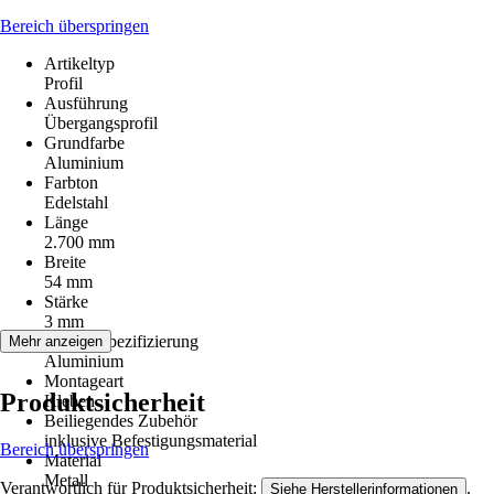
Bereich überspringen
Artikeltyp
Profil
Ausführung
Übergangsprofil
Grundfarbe
Aluminium
Farbton
Edelstahl
Länge
2.700 mm
Breite
54 mm
Stärke
3 mm
Materialspezifizierung
Mehr anzeigen
Aluminium
Montageart
Produktsicherheit
Kleben
Beiliegendes Zubehör
inklusive Befestigungsmaterial
Bereich überspringen
Material
Metall
Verantwortlich für Produktsicherheit:
.
Siehe Herstellerinformationen