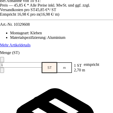
Bei Abnahme von 10 ST:
Preis — 45,85 € * Alle Preise inkl. MwSt. und ggf. zzgl.
Versandkosten pro ST
45,85 €
*
/
ST
Entspricht 16,98 € pro m
(
16,98 €
/
m
)
Art.-Nr.
10329608
Montageart
:
Kleben
Materialspezifizierung
:
Aluminium
Mehr Artikeldetails
Menge (ST)
entspricht
1 ST
ST
m
2,70 m