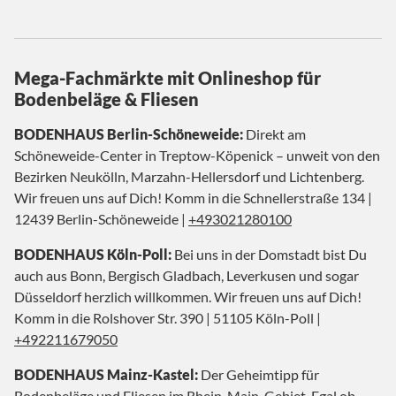
Mega-Fachmärkte mit Onlineshop für
Bodenbeläge & Fliesen
BODENHAUS Berlin-Schöneweide:
Direkt am
Schöneweide-Center in Treptow-Köpenick – unweit von den
Bezirken Neukölln, Marzahn-Hellersdorf und Lichtenberg.
Wir freuen uns auf Dich! Komm in die Schnellerstraße 134 |
12439 Berlin-Schöneweide |
+493021280100
BODENHAUS Köln-Poll:
Bei uns in der Domstadt bist Du
auch aus Bonn, Bergisch Gladbach, Leverkusen und sogar
Düsseldorf herzlich willkommen. Wir freuen uns auf Dich!
Komm in die Rolshover Str. 390 | 51105 Köln-Poll |
+492211679050
BODENHAUS Mainz-Kastel:
Der Geheimtipp für
Bodenbeläge und Fliesen im Rhein-Main-Gebiet. Egal ob