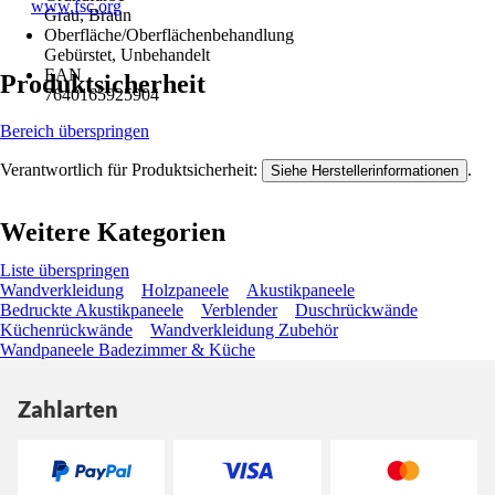
www.fsc.org
Grau, Braun
Oberfläche/Oberflächenbehandlung
Gebürstet, Unbehandelt
EAN
Produktsicherheit
7640165925904
Bereich überspringen
Verantwortlich für Produktsicherheit:
.
Siehe Herstellerinformationen
Weitere Kategorien
Liste überspringen
Wandverkleidung
Holzpaneele
Akustikpaneele
Bedruckte Akustikpaneele
Verblender
Duschrückwände
Küchenrückwände
Wandverkleidung Zubehör
Wandpaneele Badezimmer & Küche
Zahlarten