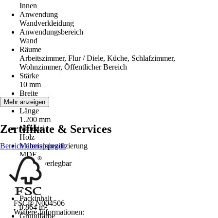
Innen
Anwendung
Wandverkleidung
Anwendungsbereich
Wand
Räume
Arbeitszimmer, Flur / Diele, Küche, Schlafzimmer,
Wohnzimmer, Öffentlicher Bereich
Stärke
10 mm
Breite
120 mm
Mehr anzeigen
Länge
1.200 mm
Zertifikate & Services
Material
Holz
Bereich überspringen
Materialspezifizierung
MDF
Endlos verlegbar
Nein
Inhalt
6 Stück
Packinhalt
FSC® N004506
0,864 m²
Weitere Informationen:
Grundfarbe