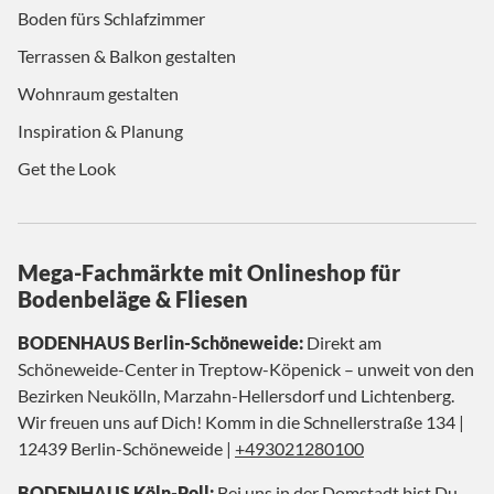
Boden fürs Schlafzimmer
Terrassen & Balkon gestalten
Wohnraum gestalten
Inspiration & Planung
Get the Look
Mega-Fachmärkte mit Onlineshop für
Bodenbeläge & Fliesen
BODENHAUS Berlin-Schöneweide:
Direkt am
Schöneweide-Center in Treptow-Köpenick – unweit von den
Bezirken Neukölln, Marzahn-Hellersdorf und Lichtenberg.
Wir freuen uns auf Dich! Komm in die Schnellerstraße 134 |
12439 Berlin-Schöneweide |
+493021280100
BODENHAUS Köln-Poll:
Bei uns in der Domstadt bist Du