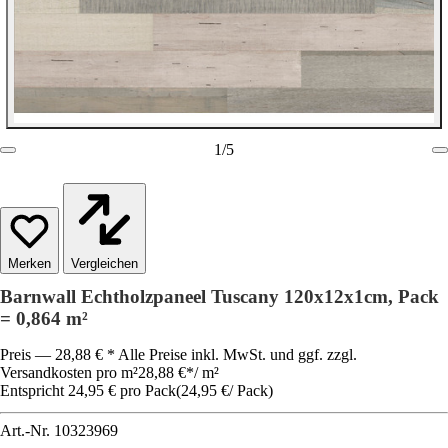
1
/
5
Vergleichen
Barnwall Echtholzpaneel Tuscany 120x12x1cm, Pack
= 0,864 m²
Preis — 28,88 € * Alle Preise inkl. MwSt. und ggf. zzgl.
Versandkosten pro m²
28,88 €
*
/
m²
Entspricht 24,95 € pro Pack
(
24,95 €
/
Pack
)
Art.-Nr.
10323969