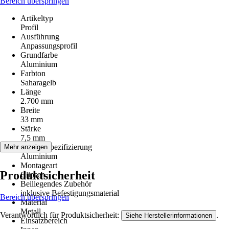
Bereich überspringen
Artikeltyp
Profil
Ausführung
Anpassungsprofil
Grundfarbe
Aluminium
Farbton
Saharagelb
Länge
2.700 mm
Breite
33 mm
Stärke
7,5 mm
Materialspezifizierung
Mehr anzeigen
Aluminium
Montageart
Produktsicherheit
Clipsen
Beiliegendes Zubehör
inklusive Befestigungsmaterial
Bereich überspringen
Material
Metall
Verantwortlich für Produktsicherheit:
.
Siehe Herstellerinformationen
Einsatzbereich