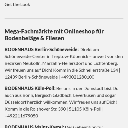
Get the Look
Mega-Fachmärkte mit Onlineshop für
Bodenbeläge & Fliesen
BODENHAUS Berlin-Schöneweide:
Direkt am
Schöneweide-Center in Treptow-Köpenick – unweit von den
Bezirken Neukölln, Marzahn-Hellersdorf und Lichtenberg.
Wir freuen uns auf Dich! Komm in die Schnellerstraße 134 |
12439 Berlin-Schöneweide |
+493021280100
BODENHAUS Köln-Poll:
Bei uns in der Domstadt bist Du
auch aus Bonn, Bergisch Gladbach, Leverkusen und sogar
Düsseldorf herzlich willkommen. Wir freuen uns auf Dich!
Komm in die Rolshover Str. 390 | 51105 Köln-Poll |
+492211679050
BODENHAUS Mainz-Kastel:
Der Geheimtipp für