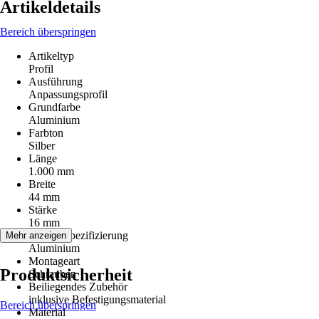
Artikeldetails
Bereich überspringen
Artikeltyp
Profil
Ausführung
Anpassungsprofil
Grundfarbe
Aluminium
Farbton
Silber
Länge
1.000 mm
Breite
44 mm
Stärke
16 mm
Materialspezifizierung
Mehr anzeigen
Aluminium
Montageart
Produktsicherheit
Schrauben
Beiliegendes Zubehör
inklusive Befestigungsmaterial
Bereich überspringen
Material